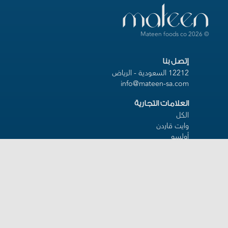
mateen
2026 Mateen foods co
©
12212 السعودية - الرياض
info@mateen-sa.com
الكل
وايت قاردن
أولسو
مولو
دسكي
باجيو
كول
متين للضيافة
عن متين